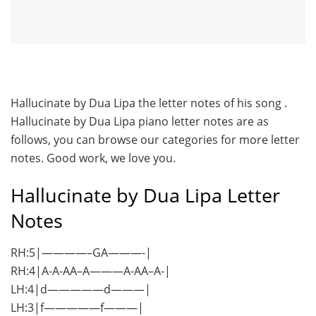
Hallucinate by Dua Lipa the letter notes of his song .
Hallucinate by Dua Lipa piano letter notes are as
follows, you can browse our categories for more letter
notes. Good work, we love you.
Hallucinate by Dua Lipa Letter
Notes
RH:5|————–GA———-|
RH:4|A-A-AA–A———A-AA–A-|
LH:4|d—————d———|
LH:3|f—————f———|