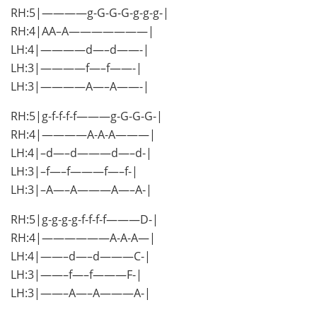
RH:5|————g-G-G-G-g-g-g-|
RH:4|AA–A———————|
LH:4|————d—–d——-|
LH:3|————f—–f——-|
LH:3|————A—–A——-|
RH:5|g-f-f-f-f———g-G-G-G-|
RH:4|————A-A-A———|
LH:4|–d—–d———d—–d-|
LH:3|–f—–f———f—–f-|
LH:3|–A—–A———A—–A-|
RH:5|g-g-g-g-f-f-f-f———D-|
RH:4|——————A-A-A—|
LH:4|——–d—–d———C-|
LH:3|——–f—–f———F-|
LH:3|——–A—–A———A-|