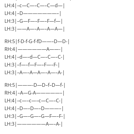
LH:4|–c—C—–C—–C—d—|
LH:4|–D———————–|
LH:3|–G—F—–F—–F—f—|
LH:3|——A—–A—–A—A—|
RH:5|f-D-f-G-f-fD——–D—D-|
RH:4|——————A——-|
LH:4|–d—–d—C—–C—–C-|
LH:3|–f—–f—F—–F—–F-|
LH:3|–A—–A—A—–A—–A-|
RH:5|———-D—D–f–D—f-|
RH:4|–A—G-A—————–|
LH:4|–c—–c—–c—C—–C-|
LH:4|–D—–D—–D———–|
LH:3|–G—–G—–G—F—–F-|
LH:3|——————A—–A-|