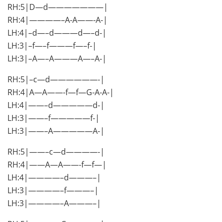
RH:5|D—d———————|
RH:4|————–A-A——-A-|
LH:4|–d—–d———d—–d-|
LH:3|–f—–f———f—–f-|
LH:3|–A—–A———A—–A-|
RH:5|–c—d——————-|
RH:4|A—A——-f—f—G-A-A-|
LH:4|——–d—————d-|
LH:3|——–f—————f-|
LH:3|——–A—————A-|
RH:5|——–c—d————-|
RH:4|——A—A——-f—f—|
LH:4|————–d———–|
LH:3|————–f———–|
LH:3|————–A———–|