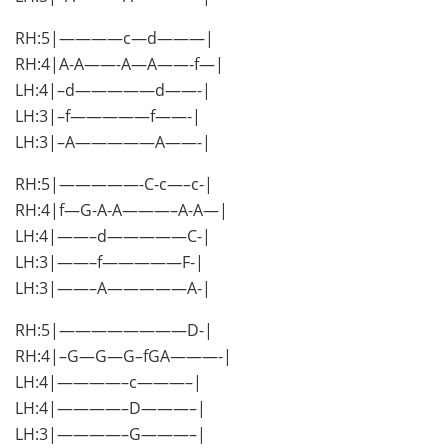
RH:5|————c—d———|
RH:4|A-A——-A—A——-f—|
LH:4|–d—————d——-|
LH:3|–f—————f——-|
LH:3|–A—————A——-|
RH:5|—————-C-c—–c-|
RH:4|f—G-A-A———–A-A—|
LH:4|——–d—————C-|
LH:3|——–f—————F-|
LH:3|——–A—————A-|
RH:5|————————D-|
RH:4|–G—G—G–fGA———-|
LH:4|————–c———–|
LH:4|————–D———–|
LH:3|————–G———–|