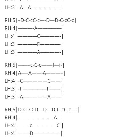
LH:3|–A—A——————-|
RH:5|–D-C-cC-c—-D—D-C-cC-c|
RH:4|———-A—————|
LH:4|————C————-|
LH:3|————F————-|
LH:3|————A————-|
RH:5|——–c-C-c——-f—f-|
RH:4|A—–A——-A———–|
LH:4|–C—————C——-|
LH:3|–F—————F——-|
LH:3|–A—————A——-|
RH:5|D-CD-CD—D—D-C-cC-c—-|
RH:4|———————-A—|
LH:4|——–c—————C-|
LH:4|——–D—————–|