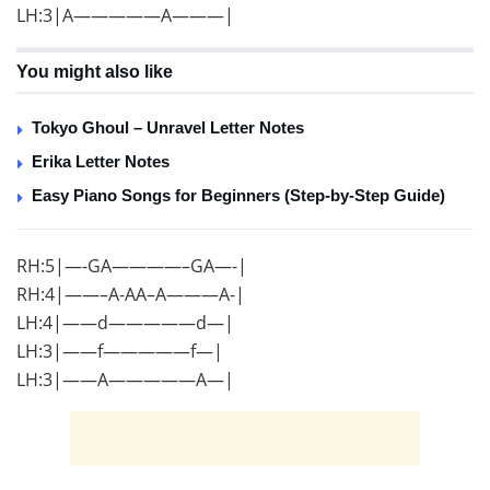
LH:3|A—————A———|
You might also like
Tokyo Ghoul – Unravel Letter Notes
Erika Letter Notes
Easy Piano Songs for Beginners (Step-by-Step Guide)
RH:5|—-GA————–GA—-|
RH:4|——–A-AA–A———A-|
LH:4|——d—————d—|
LH:3|——f—————f—|
LH:3|——A—————A—|