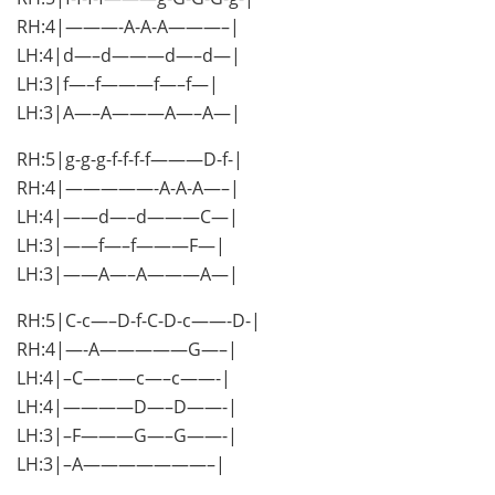
RH:4|———-A-A-A———–|
LH:4|d—–d———d—–d—|
LH:3|f—–f———f—–f—|
LH:3|A—–A———A—–A—|
RH:5|g-g-g-f-f-f-f———D-f-|
RH:4|—————-A-A-A—–|
LH:4|——d—–d———C—|
LH:3|——f—–f———F—|
LH:3|——A—–A———A—|
RH:5|C-c—–D-f-C-D-c——-D-|
RH:4|—-A—————G—–|
LH:4|–C———c—–c——-|
LH:4|————D—–D——-|
LH:3|–F———G—–G——-|
LH:3|–A———————–|