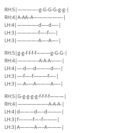
RH:5|————–g-G-G-G-g-g-|
RH:4|A-AA–A——————-|
LH:4|————–d—–d—–|
LH:3|————–f—–f—–|
LH:3|————–A—–A—–|
RH:5|g-g-f-f-f-f———g-G-G-|
RH:4|————–A-A-A——-|
LH:4|—-d—–d———d—–|
LH:3|—-f—–f———f—–|
LH:3|—-A—–A———A—–|
RH:5|G-g-g-g-g-f-f-f-f———|
RH:4|——————–A-A-A-|
LH:4|d———d—–d———|
LH:3|f———f—–f———|
LH:3|A———A—–A———|