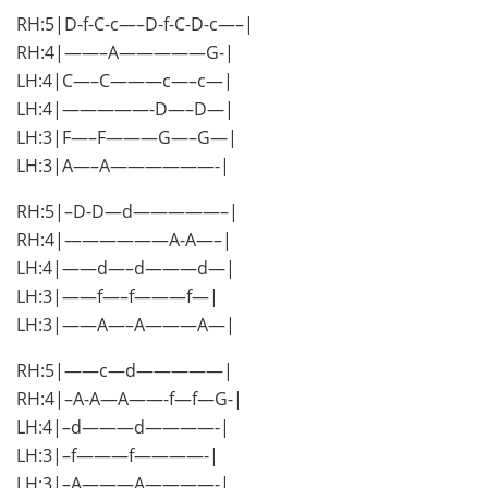
RH:5|D-f-C-c—–D-f-C-D-c—–|
RH:4|——–A—————G-|
LH:4|C—–C———c—–c—|
LH:4|—————-D—–D—|
LH:3|F—–F———G—–G—|
LH:3|A—–A——————-|
RH:5|–D-D—d—————–|
RH:4|——————A-A—–|
LH:4|——d—–d———d—|
LH:3|——f—–f———f—|
LH:3|——A—–A———A—|
RH:5|——c—d—————|
RH:4|–A-A—A——-f—f—G-|
LH:4|–d———d————-|
LH:3|–f———f————-|
LH:3|–A———A————-|