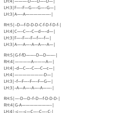
LH:4|———-D—–D—–D—|
LH:3|F—–F—G—–G—–G—|
LH:3|A—–A——————-|
RH:5|–D—f-D-D-D-C-f-D-f-D-f-|
LH:4|C—–C—–C—d—–d—|
LH:3|F—–F—–F—f—–f—|
LH:3|A—–A—–A—A—–A—|
RH:5|G-f-fD——–D—D——-|
RH:4|————A———A—|
LH:4|–d—C—–C—–C—c—|
LH:4|———————-D—|
LH:3|–f—F—–F—–F—G—|
LH:3|–A—A—–A—–A——-|
RH:5|—-D—D–f–D—f-D-D-D-|
RH:4|G-A———————–|
LH:4|–c—–c—C—–C—–C-|