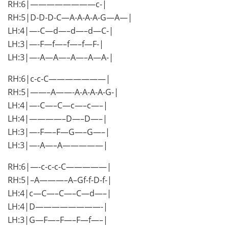
RH:6|————————c-|
RH:5|D-D-D-C—A-A-A-A-G—A—|
LH:4|—-C—d—–d—–d—C-|
LH:3|—-F—f—–f—–f—F-|
LH:3|—-A—A—–A—–A—A-|
RH:6|c-c-C———————|
RH:5|——–A——-A-A-A-A-G-|
LH:4|—-C—–C—c—–c—–|
LH:4|————–D—–D—–|
LH:3|—-F—–F—G—–G—–|
LH:3|—-A—–A—————|
RH:6|—-c-c-c-C—————|
RH:5|–A———–A–Gf-f-D-f-|
LH:4|c—C—–C—–C—d—–|
LH:4|D————————-|
LH:3|G—F—–F—–F—f—–|