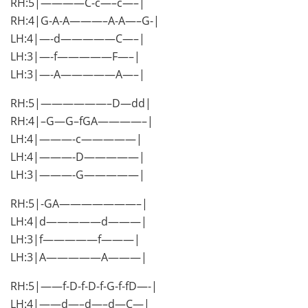
RH:5|————C-c—–c—–|
RH:4|G-A-A———–A-A—–G-|
LH:4|—-d—————C—–|
LH:3|—-f—————F—–|
LH:3|—-A—————A—–|
RH:5|——————–D—dd|
RH:4|–G—G–fGA————–|
LH:4|———-c—————|
LH:4|———-D—————|
LH:3|———-G—————|
RH:5|-GA———————–|
LH:4|d—————d———|
LH:3|f—————f———|
LH:3|A—————A———|
RH:5|——f-D-f-D-f-G-f-fD—-|
LH:4|——d—–d—–d—C—|