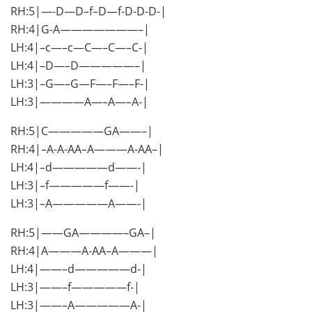
RH:5|—-D—D–f–D—f-D-D-D-|
RH:4|G-A———————–|
LH:4|–c—–c—C—–C—–C-|
LH:4|–D—–D—————–|
LH:3|–G—–G—F—–F—–F-|
LH:3|————A—–A—–A-|
RH:5|C—————GA——–|
RH:4|–A-A-AA–A———A-AA–|
LH:4|–d—————d——-|
LH:3|–f—————f——-|
LH:3|–A—————A——-|
RH:5|——GA————–GA–|
RH:4|A———A-AA–A———|
LH:4|——–d—————d-|
LH:3|——–f—————f-|
LH:3|——–A—————A-|