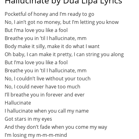
Hallucinate by Dua Lipa Lyrics
Pocketful of honey and I’m ready to go
No, I ain’t got no money, but I’m letting you know
But I’ma love you like a fool
Breathe you in ’til I hallucinate, mm
Body make it silly, make it do what I want
Oh baby, I can make it pretty, I can string you along
But I’ma love you like a fool
Breathe you in ’til I hallucinate, mm
No, I couldn’t live without your touch
No, I could never have too much
I’ll breathe you in forever and ever
Hallucinate
I hallucinate when you call my name
Got stars in my eyes
And they don’t fade when you come my way
I’m losing my m-m-m-mind