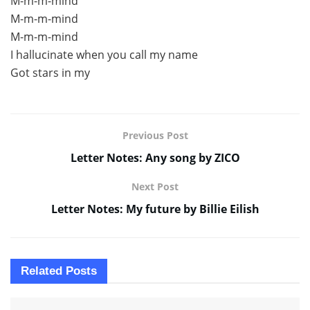
M-m-m-mind
M-m-m-mind
M-m-m-mind
I hallucinate when you call my name
Got stars in my
Previous Post
Letter Notes: Any song by ZICO
Next Post
Letter Notes: My future by Billie Eilish
Related
Posts