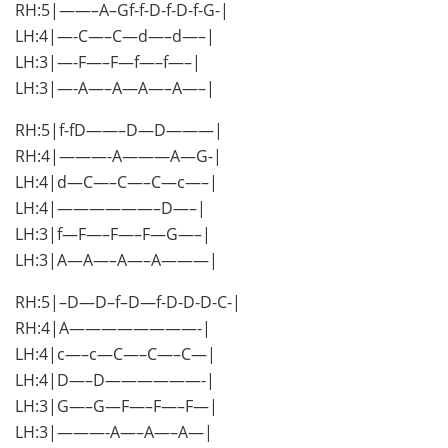
RH:5|——–A–Gf-f-D-f-D-f-G-|
LH:4|—-C—–C—d—–d—–|
LH:3|—-F—–F—f—–f—–|
LH:3|—-A—–A—A—–A—–|
RH:5|f-fD——–D—D———|
RH:4|———-A———A—G-|
LH:4|d—C—–C—–C—c—–|
LH:4|——————–D—–|
LH:3|f—F—–F—–F—G—–|
LH:3|A—A—–A—–A———|
RH:5|–D—D–f–D—f-D-D-D-C-|
RH:4|A————————-|
LH:4|c—–c—C—–C—–C—|
LH:4|D—–D——————-|
LH:3|G—–G—F—–F—–F—|
LH:3|———-A—–A—–A—|