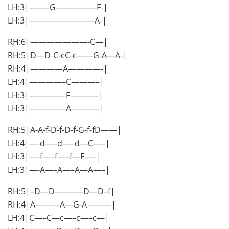
LH:3|——–G—————F-|
LH:3|————————A-|
RH:6|———————-C—|
RH:5|D—D-C-cC-c——G-A—A-|
RH:4|————A————-|
LH:4|————–C———–|
LH:3|————–F———–|
LH:3|————–A———–|
RH:5|A-A-f-D-f-D-f-G-f-fD——|
LH:4|—-d—–d—–d—C—–|
LH:3|—-f—–f—–f—F—–|
LH:3|—-A—–A—–A—A—–|
RH:5|–D—D———–D—D–f|
RH:4|A———A—G-A———|
LH:4|C—–C—c—–c—–c—|