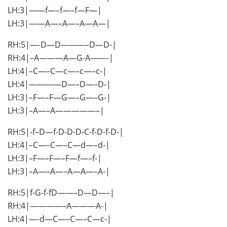
LH:3|——f—–f—–f—F—|
LH:3|——A—–A—–A—A—|
RH:5|—-D—D———–D—D-|
RH:4|–A———A—G-A——-|
LH:4|–C—–C—c—–c—–c-|
LH:4|————D—–D—–D-|
LH:3|–F—–F—G—–G—–G-|
LH:3|–A—–A—————–|
RH:5|-f–D—f-D-D-D-C-f-D-f-D-|
LH:4|–C—–C—–C—d—–d-|
LH:3|–F—–F—–F—f—–f-|
LH:3|–A—–A—–A—A—–A-|
RH:5|f-G-f-fD——–D—D—–|
RH:4|————–A———A-|
LH:4|—-d—C—–C—–C—c-|