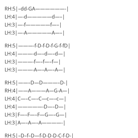
RH:5|–dd-GA——————-|
LH:4|—-d—————d—–|
LH:3|—-f—————f—–|
LH:3|—-A—————A—–|
RH:5|———-f-D-f-D-f-G-f-fD|
LH:4|———-d—–d—–d—|
LH:3|———-f—–f—–f—|
LH:3|———-A—–A—–A—|
RH:5|——–D—D———–D-|
RH:4|——A———A—G-A—|
LH:4|C—–C—–C—c—–c—|
LH:4|—————-D—–D—|
LH:3|F—–F—–F—G—–G—|
LH:3|A—–A—–A————-|
RH:5|–D–f–D—f-D-D-D-C-f-D-|