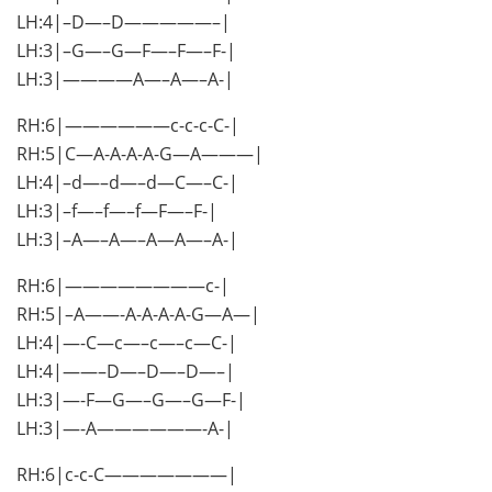
LH:4|–D—–D—————–|
LH:3|–G—–G—F—–F—–F-|
LH:3|————A—–A—–A-|
RH:6|——————c-c-c-C-|
RH:5|C—A-A-A-A-G—A———|
LH:4|–d—–d—–d—C—–C-|
LH:3|–f—–f—–f—F—–F-|
LH:3|–A—–A—–A—A—–A-|
RH:6|————————c-|
RH:5|–A——-A-A-A-A-G—A—|
LH:4|—-C—c—–c—–c—C-|
LH:4|——–D—–D—–D—–|
LH:3|—-F—G—–G—–G—F-|
LH:3|—-A——————-A-|
RH:6|c-c-C———————|