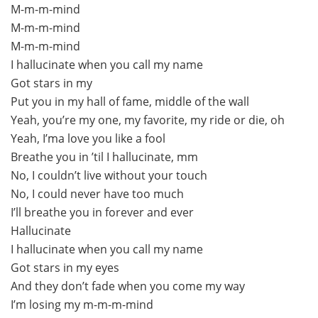
M-m-m-mind
M-m-m-mind
M-m-m-mind
I hallucinate when you call my name
Got stars in my
Put you in my hall of fame, middle of the wall
Yeah, you’re my one, my favorite, my ride or die, oh
Yeah, I’ma love you like a fool
Breathe you in ’til I hallucinate, mm
No, I couldn’t live without your touch
No, I could never have too much
I’ll breathe you in forever and ever
Hallucinate
I hallucinate when you call my name
Got stars in my eyes
And they don’t fade when you come my way
I’m losing my m-m-m-mind