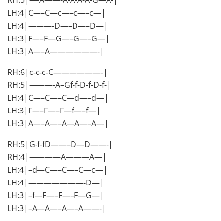
LH:4|C—–C—c—–c—–c—|
LH:4|———-D—–D—–D—|
LH:3|F—–F—G—–G—–G—|
LH:3|A—–A——————-|
RH:6|c-c-c-C——————-|
RH:5|———-A–Gf-f-D-f-D-f-|
LH:4|C—–C—–C—d—–d—|
LH:3|F—–F—–F—f—–f—|
LH:3|A—–A—–A—A—–A—|
RH:5|G-f-fD——–D—D——-|
RH:4|————A———A—|
LH:4|–d—C—–C—–C—c—|
LH:4|———————-D—|
LH:3|–f—F—–F—–F—G—|
LH:3|–A—A—–A—–A——-|