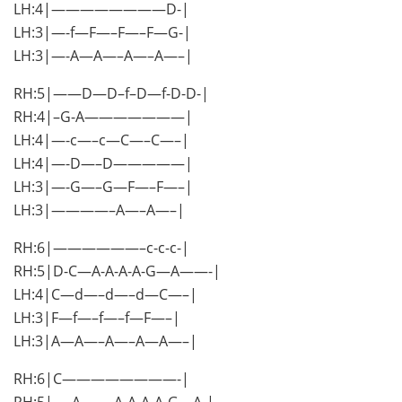
LH:4|————————D-|
LH:3|—-f—F—–F—–F—G-|
LH:3|—-A—A—–A—–A—–|
RH:5|——D—D–f–D—f-D-D-|
RH:4|–G-A———————|
LH:4|—-c—–c—C—–C—–|
LH:4|—-D—–D—————|
LH:3|—-G—–G—F—–F—–|
LH:3|————–A—–A—–|
RH:6|——————–c-c-c-|
RH:5|D-C—A-A-A-A-G—A——-|
LH:4|C—d—–d—–d—C—–|
LH:3|F—f—–f—–f—F—–|
LH:3|A—A—–A—–A—A—–|
RH:6|C————————-|
RH:5|—-A——-A-A-A-A-G—A-|