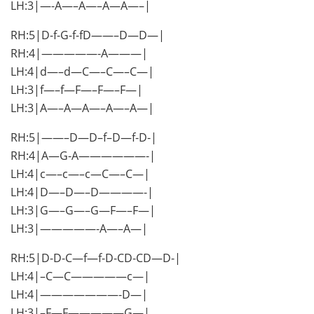
LH:3|—-A—–A—–A—A—–|
RH:5|D-f-G-f-fD——–D—D—|
RH:4|—————-A———|
LH:4|d—–d—C—–C—–C—|
LH:3|f—–f—F—–F—–F—|
LH:3|A—–A—A—–A—–A—|
RH:5|——–D—D–f–D—f-D-|
RH:4|A—G-A——————-|
LH:4|c—–c—–c—C—–C—|
LH:4|D—–D—–D————-|
LH:3|G—–G—–G—F—–F—|
LH:3|—————-A—–A—|
RH:5|D-D-C—f—f-D-CD-CD—D-|
LH:4|–C—C—————c—|
LH:4|———————-D—|
LH:3|–F—F—————G—|