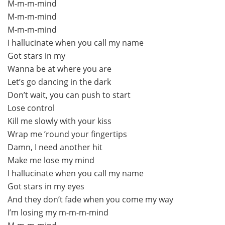
M-m-m-mind
M-m-m-mind
M-m-m-mind
I hallucinate when you call my name
Got stars in my
Wanna be at where you are
Let’s go dancing in the dark
Don’t wait, you can push to start
Lose control
Kill me slowly with your kiss
Wrap me ’round your fingertips
Damn, I need another hit
Make me lose my mind
I hallucinate when you call my name
Got stars in my eyes
And they don’t fade when you come my way
I’m losing my m-m-m-mind