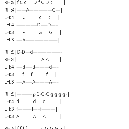
RH:5|f-C-c—–D-f-C-D-c——-|
RH:4|——A—————G—|
LH:4|—-C———c—–c—–|
LH:4|————–D—–D—–|
LH:3|—-F———G—–G—–|
LH:3|—-A———————|
RH:5|D-D—d——————-|
RH:4|—————-A-A——-|
LH:4|—-d—–d———d—–|
LH:3|—-f—–f———f—–|
LH:3|—-A—–A———A—–|
RH:5|———-g-G-G-G-g-g-g-g-|
LH:4|d———d—–d———|
LH:3|f———f—–f———|
LH:3|A———A—–A———|
RH:5|f-f-f-f———g-G-G-G-g-|