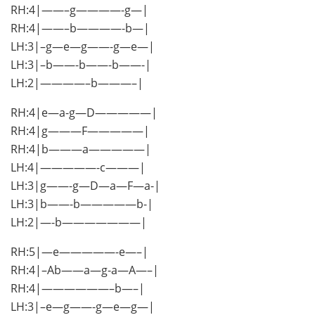
RH:4|——–g————-g—|
RH:4|——–b————-b—|
LH:3|–g—e—g——-g—e—|
LH:3|–b——-b——-b——-|
LH:2|————–b———–|
RH:4|e—a-g—D—————|
RH:4|g———F—————|
RH:4|b———a—————|
LH:4|—————-c———|
LH:3|g——-g—D—a—F—a-|
LH:3|b——-b—————b-|
LH:2|—-b———————|
RH:5|—e—————-e—–|
RH:4|–Ab——a—g-a—A—–|
RH:4|——————–b—–|
LH:3|–e—g——-g—e—g—|