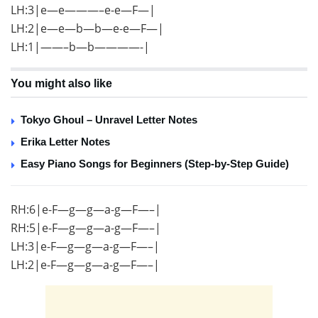
LH:3|e—e———–e-e—F—|
LH:2|e—e—b—b—e-e—F—|
LH:1|——–b—b————-|
You might also like
Tokyo Ghoul – Unravel Letter Notes
Erika Letter Notes
Easy Piano Songs for Beginners (Step-by-Step Guide)
RH:6|e-F—g—g—a-g—F—–|
RH:5|e-F—g—g—a-g—F—–|
LH:3|e-F—g—g—a-g—F—–|
LH:2|e-F—g—g—a-g—F—–|