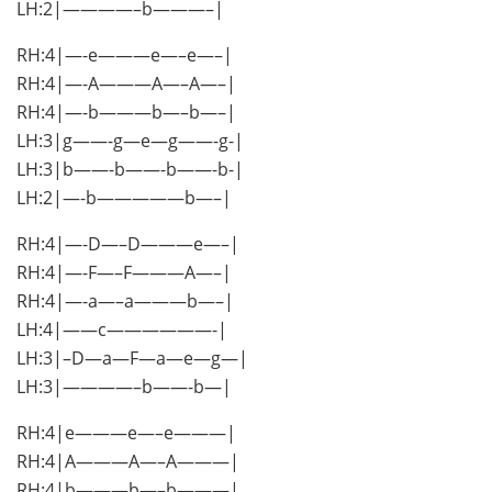
LH:2|————–b———–|
RH:4|—-e———e—–e—–|
RH:4|—-A———A—–A—–|
RH:4|—-b———b—–b—–|
LH:3|g——-g—e—g——-g-|
LH:3|b——-b——-b——-b-|
LH:2|—-b—————b—–|
RH:4|—-D—–D———e—–|
RH:4|—-F—–F———A—–|
RH:4|—-a—–a———b—–|
LH:4|——c——————-|
LH:3|–D—a—F—a—e—g—|
LH:3|————–b——-b—|
RH:4|e———e—–e———|
RH:4|A———A—–A———|
RH:4|b———b—–b———|