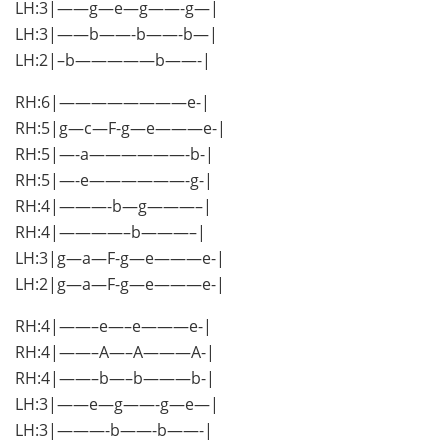
LH:3|——g—e—g——-g—|
LH:3|——b——-b——-b—|
LH:2|–b—————b——-|
RH:6|————————e-|
RH:5|g—c—F-g—e———e-|
RH:5|—-a——————-b-|
RH:5|—-e——————-g-|
RH:4|———-b—g———–|
RH:4|————–b———–|
LH:3|g—a—F-g—e———e-|
LH:2|g—a—F-g—e———e-|
RH:4|——–e—–e———e-|
RH:4|——–A—–A———A-|
RH:4|——–b—–b———b-|
LH:3|——e—g——-g—e—|
LH:3|———-b——-b——-|