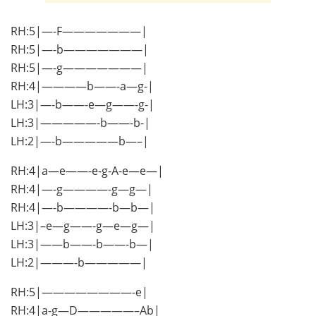
RH:5|—-F———————|
RH:5|—-b———————|
RH:5|—-g———————|
RH:4|————b——-a—g-|
LH:3|—-b——-e—g——-g-|
LH:3|—————-b——-b-|
LH:2|—-b—————b—–|
RH:4|a—e——-e-g-A-e—e—|
RH:4|—-g————-g—g—|
RH:4|—-b————-b—b—|
LH:3|–e—g——-g—e—g—|
LH:3|——b——-b——-b—|
LH:2|———-b—————|
RH:5|————————-e|
RH:4|a-g—D—————–Ab|