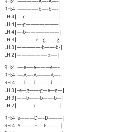
RH:4|————–A—–A—–|
RH:4|————–b—–b—–|
LH:4|—-e———————|
LH:4|—-g———————|
LH:4|—-b———————|
LH:3|————e—g——-g-|
LH:3|—————-b——-b-|
LH:2|——————–b—–|
RH:4|—-e—–e———e—–|
RH:4|—-A—–A———A—–|
RH:4|—-b—–b———b—–|
LH:3|–e—g——-g—e—g—|
LH:3|——b——-b——-b—|
LH:2|———-b—————|
RH:4|e———D—–D———|
RH:4|A———F—–F———|