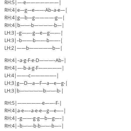
RH:5|—-e———————|
RH:4|e—g—e——-Ab–a-e—|
RH:4|g—b—g————-g—|
RH:4|b——-b————-b—|
LH:3|–g——-g—e—g——-|
LH:3|–b——-b——-b——-|
LH:2|——b—————b—|
RH:4|–a-g-F-e-D———–Ab–|
RH:4|—-b-a-g-F—————|
LH:4|——–c—————–|
LH:3|g—D—a—F—a—e—g-|
LH:3|b—————b——-b-|
RH:5|—————-e——-F-|
RH:4|a-e—–a-e-e—g—e—–|
RH:4|–g——-g-g—b—g—–|
RH:4|–b——-b-b——-b—–|