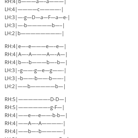
RH:4|b———a—–a———|
LH:4|————c————-|
LH:3|—-g—D—a—F—a—e-|
LH:3|—-b—————b—–|
LH:2|b————————-|
RH:4|e—–e———e—–e—|
RH:4|A—–A———A—–A—|
RH:4|b—–b———b—–b—|
LH:3|–g——-g—e—g——-|
LH:3|–b——-b——-b——-|
LH:2|——b—————b—|
RH:5|——————–D-D—|
RH:5|——————–g-F—|
RH:4|——e—–e——-b-b—|
RH:4|——A—–A————-|
RH:4|——b—–b————-|