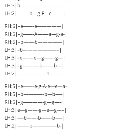
LH:3|b————————-|
LH:2|——–b—g-F—e——-|
RH:6|–e——-e—————|
RH:5|–g——-A——-a—g-a-|
RH:5|–b——-b—————|
LH:3|–b———————–|
LH:3|–e——-e—g——-g—|
LH:3|–g———–b——-b—|
LH:2|——————b——-|
RH:5|–e——-e-g-A-e—e—a-|
RH:5|–b————-b—b—–|
RH:5|–g————-g—g—–|
LH:3|e—g——-g—e—g—–|
LH:3|—-b——-b——-b—–|
LH:2|——–b—————b-|