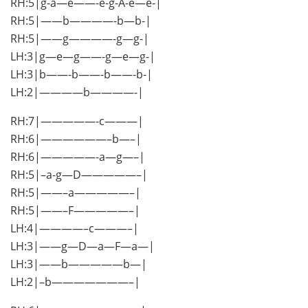
RH:5|g-a—e——-e-g-A-e—e-|
RH:5|——b————-b—b-|
RH:5|——g————-g—g-|
LH:3|g—e—g——-g—e—g-|
LH:3|b——-b——-b——-b-|
LH:2|————b————-|
RH:7|—————-c———|
RH:6|——————–b—–|
RH:6|—————-a—g—–|
RH:5|–a-g—D—————–|
RH:5|——–a—————–|
RH:5|——–F—————–|
LH:4|————–c———–|
LH:3|——g—D—a—F—a—|
LH:3|——b—————b—|
LH:2|–b———————–|