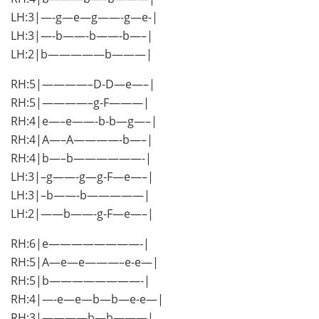
LH:3|—-g—e—g——-g—e-|
LH:3|—-b——-b——-b—–|
LH:2|b—————b———|
RH:5|————–D-D—e—–|
RH:5|————–g-F———|
RH:4|e—–e——-b-b—g—–|
RH:4|A—–A————-b—–|
RH:4|b—–b——————-|
LH:3|–g——-g—g-F—e—–|
LH:3|–b——-b—————|
LH:2|——b——-g-F—e—–|
RH:6|e————————-|
RH:5|A—e—e———–e-e—|
RH:5|b————————-|
RH:4|—-e—e—b—b—e-e—|
RH:3|————b—b———|