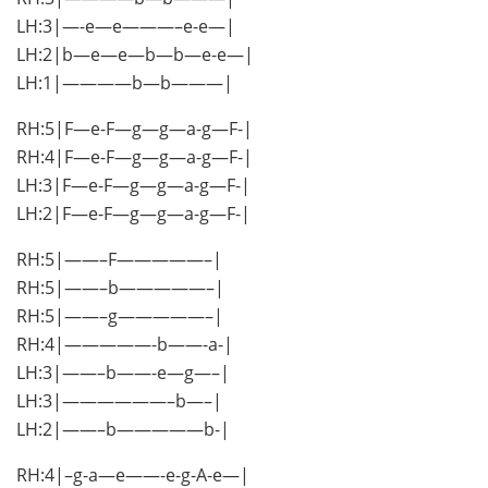
LH:3|—-e—e———–e-e—|
LH:2|b—e—e—b—b—e-e—|
LH:1|————b—b———|
RH:5|F—e-F—g—g—a-g—F-|
RH:4|F—e-F—g—g—a-g—F-|
LH:3|F—e-F—g—g—a-g—F-|
LH:2|F—e-F—g—g—a-g—F-|
RH:5|——–F—————–|
RH:5|——–b—————–|
RH:5|——–g—————–|
RH:4|—————-b——-a-|
LH:3|——–b——-e—g—–|
LH:3|——————–b—–|
LH:2|——–b—————b-|
RH:4|–g-a—e——-e-g-A-e—|