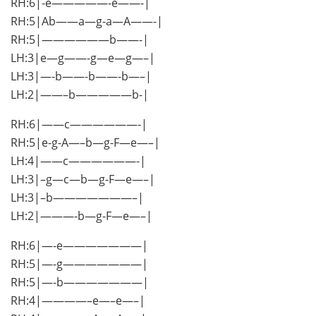
RH:6|-e—————-e——-|
RH:5|Ab——a—g-a—A——-|
RH:5|——————b——-|
LH:3|e—g——-g—e—g—–|
LH:3|—-b——-b——-b—–|
LH:2|——–b—————b-|
RH:6|——c——————-|
RH:5|e-g-A—–b—g-F—e—–|
LH:4|——c——————-|
LH:3|–g—c—b—g-F—e—–|
LH:3|–b———————–|
LH:2|———-b—g-F—e—–|
RH:6|—-e———————|
RH:5|—-g———————|
RH:5|—-b———————|
RH:4|————–e—–e—–|