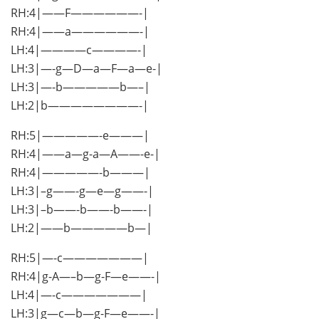
RH:4|——F——————-|
RH:4|——a——————-|
LH:4|————c————-|
LH:3|—-g—D—a—F—a—e-|
LH:3|—-b—————b—–|
LH:2|b————————-|
RH:5|—————-e———|
RH:4|——a—g-a—A——-e-|
RH:4|—————-b———|
LH:3|–g——-g—e—g——-|
LH:3|–b——-b——-b——-|
LH:2|——b—————b—|
RH:5|—-c———————|
RH:4|g-A—–b—g-F—e——-|
LH:4|—-c———————|
LH:3|g—c—b—g-F—e——-|