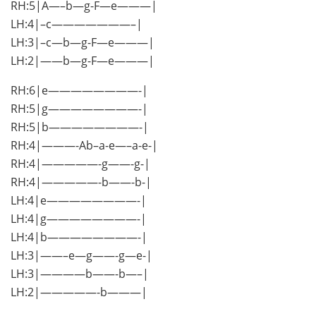
RH:5|A—–b—g-F—e———|
LH:4|–c———————–|
LH:3|–c—b—g-F—e———|
LH:2|——b—g-F—e———|
RH:6|e————————-|
RH:5|g————————-|
RH:5|b————————-|
RH:4|———-Ab–a-e—–a-e-|
RH:4|—————-g——-g-|
RH:4|—————-b——-b-|
LH:4|e————————-|
LH:4|g————————-|
LH:4|b————————-|
LH:3|——–e—g——-g—e-|
LH:3|————b——-b—–|
LH:2|—————-b———|