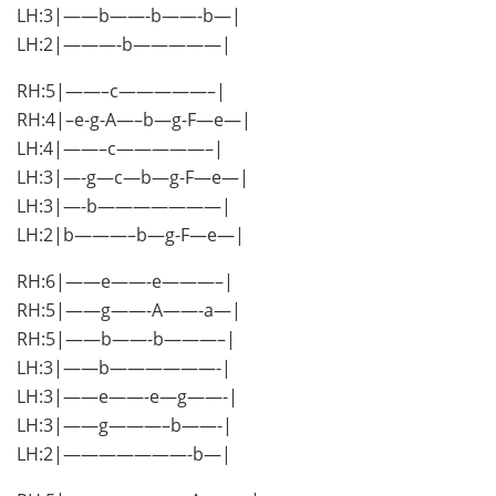
LH:3|——b——-b——-b—|
LH:2|———-b—————|
RH:5|——–c—————–|
RH:4|–e-g-A—–b—g-F—e—|
LH:4|——–c—————–|
LH:3|—-g—c—b—g-F—e—|
LH:3|—-b———————|
LH:2|b———–b—g-F—e—|
RH:6|——e——-e———–|
RH:5|——g——-A——-a—|
RH:5|——b——-b———–|
LH:3|——b——————-|
LH:3|——e——-e—g——-|
LH:3|——g———–b——-|
LH:2|———————-b—|