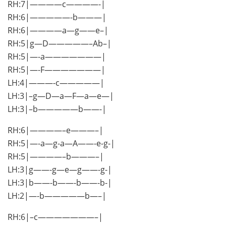
RH:7|————c————-|
RH:6|—————-b———|
RH:6|————a—g——e–|
RH:5|g—D—————–Ab–|
RH:5|—-a———————|
RH:5|—-F———————|
LH:4|———-c—————|
LH:3|–g—D—a—F—a—e—|
LH:3|–b—————b——-|
RH:6|————–e———–|
RH:5|—-a—g-a—A——-e-g-|
RH:5|————–b———–|
LH:3|g——-g—e—g——-g-|
LH:3|b——-b——-b——-b-|
LH:2|—-b—————b—–|
RH:6|–c———————–|