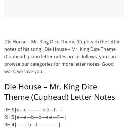
Die House – Mr. King Dice Theme (Cuphead) the letter
notes of his song . Die House – Mr. King Dice Theme
(Cuphead) piano letter notes are as follows, you can
browse our categories for more letter notes. Good
work, we love you.
Die House – Mr. King Dice
Theme (Cuphead) Letter Notes
RH:6|e—e———–e-e—F—|
RH:5|e—e—b—b—e-e—F—|
RH:4|——–b—b————-|