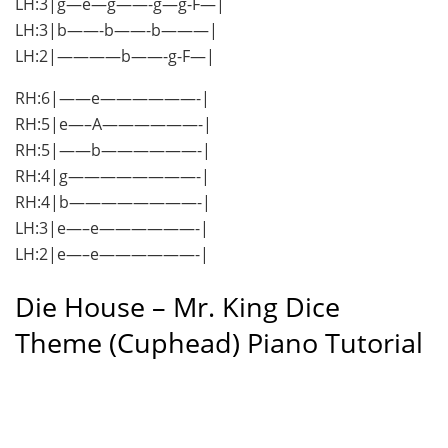
LH:3|g—e—g——-g—g-F—|
LH:3|b——-b——-b———|
LH:2|————b——-g-F—|
RH:6|——e——————-|
RH:5|e—–A——————-|
RH:5|——b——————-|
RH:4|g————————-|
RH:4|b————————-|
LH:3|e—–e——————-|
LH:2|e—–e——————-|
Die House – Mr. King Dice
Theme (Cuphead) Piano Tutorial