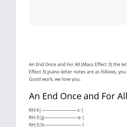
An End Once and For All (Mass Effect 3) the le
Effect 3) piano letter notes are as follows, y
Good work, we love you.
An End Once and For All
RH:4|————————c-|
RH:3|g———————–e-|
RH:3|b————————-|