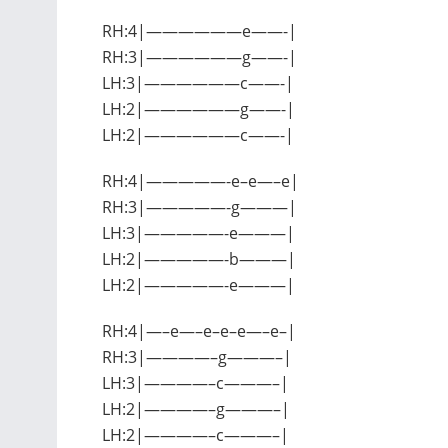
RH:4|——————e——-|
RH:3|——————g——-|
LH:3|——————c——-|
LH:2|——————g——-|
LH:2|——————c——-|
RH:4|—————-e–e—–e|
RH:3|—————-g———|
LH:3|—————-e———|
LH:2|—————-b———|
LH:2|—————-e———|
RH:4|—–e—–e–e–e—–e–|
RH:3|————–g———–|
LH:3|————–c———–|
LH:2|————–g———–|
LH:2|————–c———–|