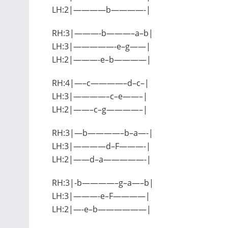
LH:2|————b————-|
RH:3|———-b———–a–b|
LH:3|—————-e–g——|
LH:2|———-e–b————|
RH:4|—–c————–d–c–|
LH:3|————–c–e——–|
LH:2|——–c–g————–|
RH:3|—b————–b–a—-|
LH:3|————d–F———-|
LH:2|——d–a—————-|
RH:3|-b————–g–a—–b|
LH:3|———-e–F————|
LH:2|—-e–b——————|