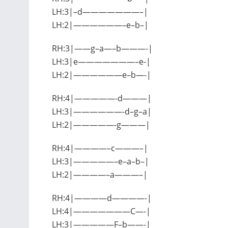
LH:3|–d———————–|
LH:2|——————–e–b–|
RH:3|——g–a—–b———-|
LH:3|e———————–e-|
LH:2|——————e–b—-|
RH:4|—————-d———|
LH:3|——————-d–g–a|
LH:2|—————-g———|
RH:4|————–c———–|
LH:3|—————–e–a–b–|
LH:2|————–a———–|
RH:4|————d————-|
LH:4|———————C—-|
LH:3|—————F–b——-|