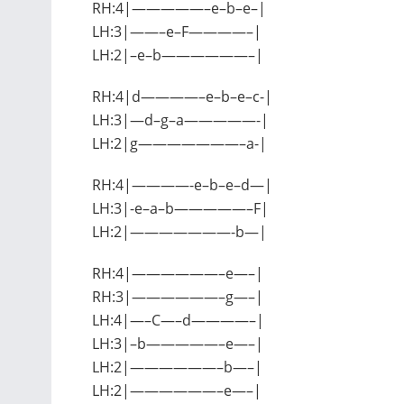
RH:4|—————–e–b–e–|
LH:3|——–e–F————–|
LH:2|–e–b——————–|
RH:4|d————–e–b–e–c-|
LH:3|—d–g–a—————-|
LH:2|g———————–a-|
RH:4|————-e–b–e–d—|
LH:3|-e–a–b—————–F|
LH:2|———————-b—|
RH:4|——————–e—–|
RH:3|——————–g—–|
LH:4|—–C—–d————–|
LH:3|–b—————–e—–|
LH:2|——————–b—–|
LH:2|——————–e—–|