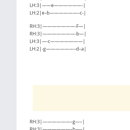
LH:3|——e——————-|
LH:2|e–b——————–c-|
RH:3|———————-F—|
RH:3|———————-b—|
LH:3|—-c———————|
LH:2|-g——————–d–a|
RH:3|——————–g—–|
RH:3|——————–b—–|